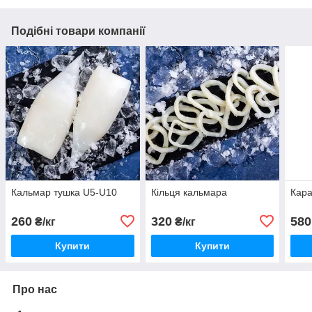
Подібні товари компанії
Кальмар тушка U5-U10
Кільця кальмара
Кара
260
320
580
₴/кг
₴/кг
Купити
Купити
Про нас