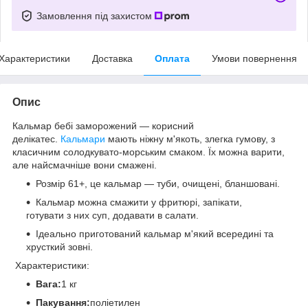
Замовлення під захистом
Характеристики
Доставка
Оплата
Умови повернення
Опис
Кальмар бебі заморожений — корисний
делікатес.
Кальмари
мають ніжну м'якоть, злегка гумову, з
класичним солодкувато-морським смаком. Їх можна варити,
але найсмачніше вони смажені.
Розмір 61+, це кальмар — туби, очищені, бланшовані.
Кальмар можна смажити у фритюрі, запікати,
готувати з них суп, додавати в салати.
Ідеально приготований кальмар м'який всередині та
хрусткий зовні.
Характеристики:
Вага:
1 кг
Пакування:
поліетилен