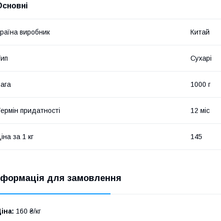
Основні
раїна виробник
Китай
ип
Сухарі
ага
1000 г
ермін придатності
12 міс
іна за 1 кг
145
нформація для замовлення
іна:
160 ₴/кг