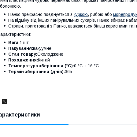
ими пластівцями чудово переймає смак і аромат панірованих і при
болонкою.
Панко прекрасно поєднується з
куркою
, рибою або
морепроду
На відміну від інших панірувальних сухарів, Панко вбирає наб
Страви, приготовані з Панко, вважаються більш корисними та 
арактеристики:
Вага:
1 шт
Пакування:
вакуумне
Стан товару:
Охолоджене
Походження:
Китай
Температура зберігання (°C):
0 °C + 16 °C
Термін зберігання (днів):
365
арактеристики